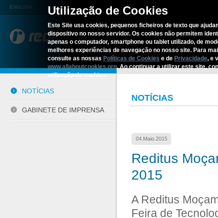
Utilização de Cookies
ENGLISH
Este Site usa cookies, pequenos ficheiros de texto que ajudam
dispositivo no nosso servidor. Os cookies não permitem identif
REDITUS
SERVIÇOS E S
apenas o computador, smartphone ou tablet utilizado, de mo
melhores experiências de navegação no nosso site. Para ma
consulte as nossas
Políticas de Cookies
e de
Privacidade
, e 
Início
›
Comunicação
›
Notícias
www.allaboutcookies.org
. Ao continuar a utilizar este site, 
utilização de cookies.
NOTÍCIAS
NOTÍCIAS
GABINETE DE IMPRENSA
04.Maio.2015
Reditus Moça
2015
A Reditus Moçamb
Feira de Tecnol