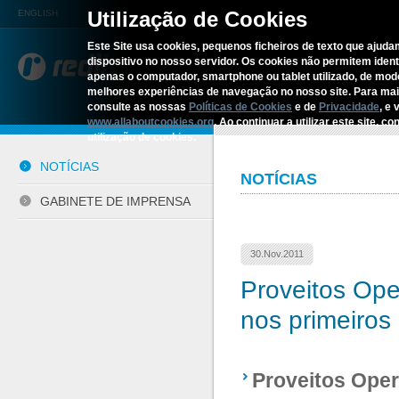
Utilização de Cookies
ENGLISH
Este Site usa cookies, pequenos ficheiros de texto que ajudam
dispositivo no nosso servidor. Os cookies não permitem identif
REDITUS
SERVIÇOS E S
apenas o computador, smartphone ou tablet utilizado, de mo
melhores experiências de navegação no nosso site. Para ma
consulte as nossas
Políticas de Cookies
e de
Privacidade
, e 
Início
›
Comunicação
›
Notícias
www.allaboutcookies.org
. Ao continuar a utilizar este site, 
utilização de cookies.
NOTÍCIAS
NOTÍCIAS
GABINETE DE IMPRENSA
30.Nov.2011
Proveitos Op
nos primeiros
Proveitos Oper