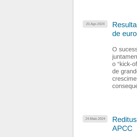
Resulta
20.Ago.2024
de eur
O sucess
juntamen
o “kick-o
de grand
crescime
conseque
Reditus
24.Maio.2024
APCC