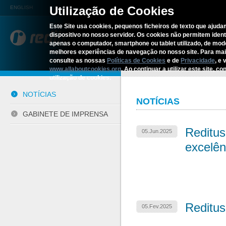
Utilização de Cookies
ENGLISH
Este Site usa cookies, pequenos ficheiros de texto que ajudam
dispositivo no nosso servidor. Os cookies não permitem identif
REDITUS
SERVIÇOS E S
apenas o computador, smartphone ou tablet utilizado, de mo
melhores experiências de navegação no nosso site. Para ma
consulte as nossas
Políticas de Cookies
e de
Privacidade
, e 
Início
›
Comunicação
›
Lista de 
www.allaboutcookies.org
. Ao continuar a utilizar este site, 
utilização de cookies.
NOTÍCIAS
NOTÍCIAS
GABINETE DE IMPRENSA
Reditus
05.Jun.2025
excelê
Reditus
05.Fev.2025