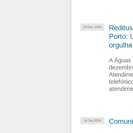
Reditus
23.Dez.2024
Porto: 
orgulha
A Águas 
dezembro
Atendime
telefóni
atendime
Comuni
16.Set.2024