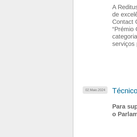
A Reditu
de excel
Contact 
“Prémio 
categori
serviços
Técnico
02.Maio.2024
Para sup
o Parla