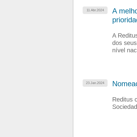
A melho
11.Abr.2024
priorid
A Reditu
dos seus
nível nac
Nomeaç
23.Jan.2024
Reditus 
Socieda