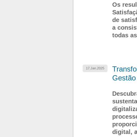
Os resul
Satisfaç
de satis
a consis
todas as
Transf
17.Jan.2025
Gestão 
Descubra
sustenta
digitali
process
proporci
digital,