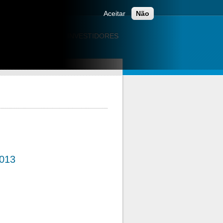
Aceitar
Não
ÃO
CARREIRAS
INVESTIDORES
013
2013