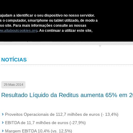
CONTACTOS
ajudam a identificar o seu dispositivo no nosso servidor.
as o computador, smartphone ou tablet utilizado, de modo a
EDITUS
SERVIÇOS E SOLUÇÕES
SECTORES
COMUNICAÇ
o site. Para mais informações consulte as nossas
w.allaboutcookies.org
. Ao continuar a utilizar este site,
cio
›
Comunicação
›
Notícias
›
Resultado Líquido da Reditus aumenta 65% em 2
NOTÍCIAS
29.Maio.2014
Resultado Líquido da Reditus aumenta 65% em 
Proveitos Operacionais de 112,7 milhões de euros (- 13,4%)
EBITDA de 11,7 milhões de euros (-27,9%)
Margem EBITDA 10,4% (vs. 12,5%)