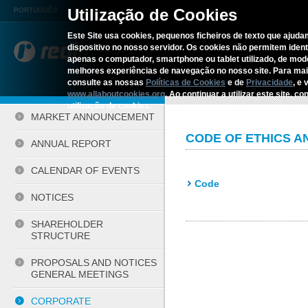
Utilização de Cookies
PORTUGUÊS
Este Site usa cookies, pequenos ficheiros de texto que ajudam
dispositivo no nosso servidor. Os cookies não permitem identif
REDITUS
SERVICES AN
apenas o computador, smartphone ou tablet utilizado, de mo
melhores experiências de navegação no nosso site. Para ma
consulte as nossas
Políticas de Cookies
e de
Privacidade
, e 
Home
›
Investors
›
Corporate G
www.allaboutcookies.org
. Ao continuar a utilizar este site, 
utilização de cookies.
MARKET ANNOUNCEMENT
CODE OF ETHICS 
ANNUAL REPORT
CALENDAR OF EVENTS
Code
NOTICES
SHAREHOLDER
STRUCTURE
PROPOSALS AND NOTICES
GENERAL MEETINGS
CORPORATE