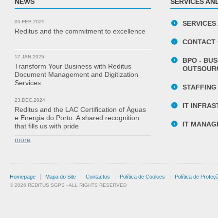
NEWS
SERVICES AN
05.FEB.2025
SERVICES
Reditus and the commitment to excellence
CONTACT
17.JAN.2025
BPO - BU
Transform Your Business with Reditus
OUTSOUR
Document Management and Digitization
Services
STAFFING
23.DEC.2024
IT INFRA
Reditus and the LAC Certification of Águas
e Energia do Porto: A shared recognition
IT MANAG
that fills us with pride
more
Homepage
Mapa do Site
Contactos
Política de Cookies
Política de Prote
© 2026 REDITUS SGPS - ALL RIGHTS RESERVED